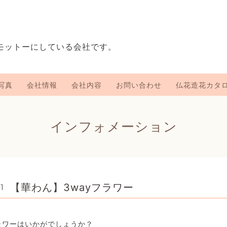
をモットーにしている会社です。
写真
会社情報
会社内容
お問い合わせ
仏花造花カタ
インフォメーション
【華わん】3wayフラワー
1
ラワーはいかがでしょうか？