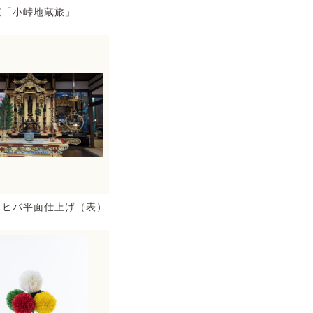
京「小峠地蔵旅」
 ヒバ平面仕上げ（表）