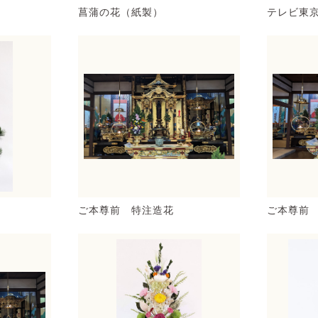
菖蒲の花（紙製）
テレビ東
ご本尊前 特注造花
ご本尊前