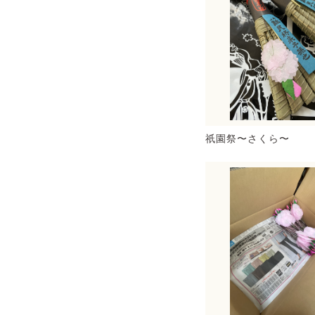
祇園祭〜さくら〜