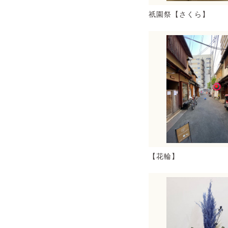
祇園祭【さくら】
【花輪】