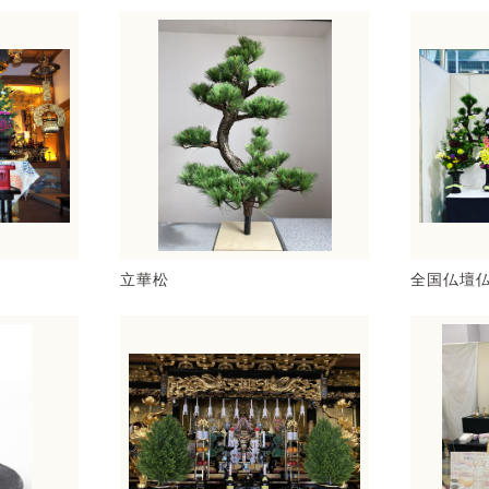
立華松
全国仏壇