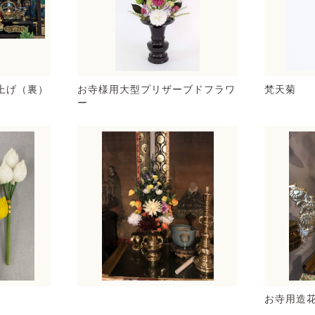
上げ（裏）
お寺様用大型プリザーブドフラワ
梵天菊
ー
お寺用造