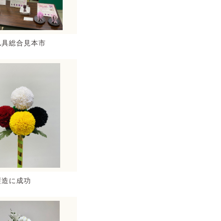
仏具総合見本市
製造に成功