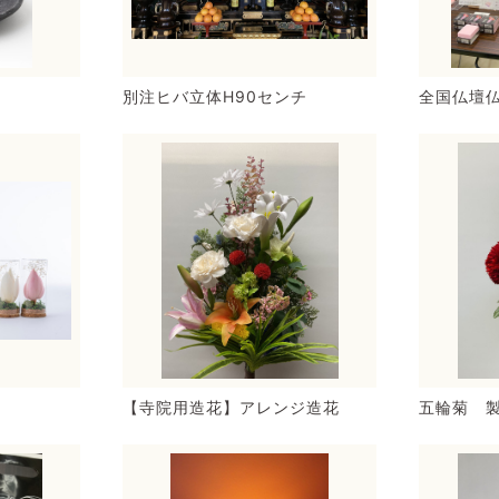
別注ヒバ立体H90センチ
全国仏壇
【寺院用造花】アレンジ造花
五輪菊 